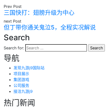
Prev Post
三国快打：翅膀升级为中心
next Post
但丁带你通关鬼泣5，全程实况解说
Search
Search for:
导航
发现九游j9国际站
项目展示
集团游戏
公司服务
接洽九游j9
热门新闻