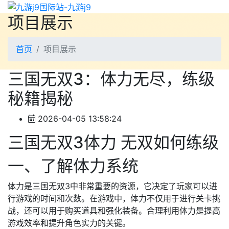
项目展示
首页
项目展示
三国无双3：体力无尽，练级
秘籍揭秘
2026-04-05 13:58:24
三国无双3体力 无双如何练级
一、了解体力系统
体力是三国无双3中非常重要的资源，它决定了玩家可以进
行游戏的时间和次数。在游戏中，体力不仅用于进行关卡挑
战，还可以用于购买道具和强化装备。合理利用体力是提高
游戏效率和提升角色实力的关键。