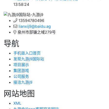
13:58:24
13594780496
lianxij9@baidu.ag
泉州市部镰之域279号
导航
手机版入口首页
发现九游j9国际站
项目展示
集团游戏
公司服务
接洽九游j9
网站地图
XML
九游会j9app客服官方网站